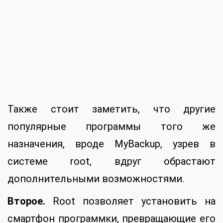
в поезде на ноутбуке, подключенному по
Wi-Fi к импровизированному 3G-роутеру на
Android OS. Не надо ставить на компьютер
никаких сервисных программ, не надо
делиться аккумулятором с 3G-модемом,
сбоку ничего не торчит, полная свобода
перемещения по купе, есть возможность
пустить в Интернет соседа (разумеется,
не каждого). Все это является
стандартной частью функционала Android,
начиная с версии 2.2, но тем, кто по ряду
причин останется на 2.1 или, чего доброго,
1.6, root поможет не чувствовать себя