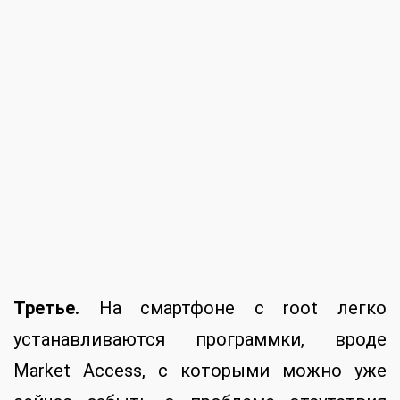
Кстати, интересный факт: если
эмулировать симку T-Mobile, расширится и
список бесплатных приложений. В
частности, там обнаружится прекрасная
программка Google Earth, смотрящаяся на
смартфоне не менее эффектно, чем на
мониторе.