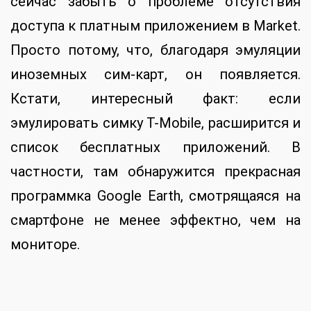
Можно установить программу SetCPU,