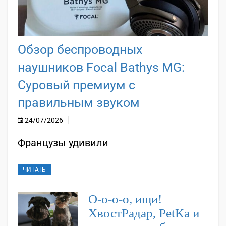
Обзор беспроводных
наушников Focal Bathys MG:
Суровый премиум с
правильным звуком
24/07/2026
Французы удивили
ЧИТАТЬ
О-о-о-о, ищи!
ХвостРадар, PetKa и