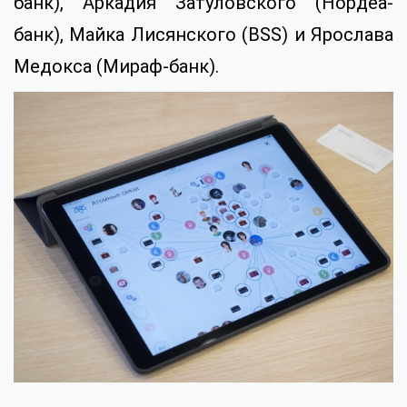
банк), Аркадия Затуловского (Нордеа-
банк), Майка Лисянского (BSS) и Ярослава
Медокса (Мираф-банк).