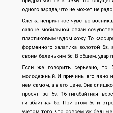
придраться не к чему. По ощуще
одного заряда, что не может не радо
Слегка неприятное чувство возника
салоне мобильной связи сочувстве
пластиковым чудом хожу. То кассир
форменного халатика золотой 5s, 
своим беленьким 5c. В общем, удар
Если же говорить серьезно, то 
молодежный. И причины его явно н
нем самом, а в его цене. Она слишк
просят за 5s. 16-гигабайтная ве
гигабайтная 5c. При этом 5s и стр
учетом того, что совсем уж бедны