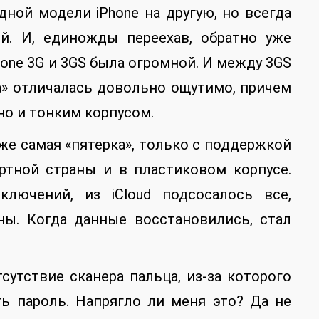
ной модели iPhone на другую, но всегда
й. И, единожды переехав, обратно уже
hone 3G и 3GS была огромной. И между 3GS
ка» отличалась довольно ощутимо, причем
но и тонким корпусом.
 же самая «пятерка», только с поддержкой
ртной страны и в пластиковом корпусе.
лючений, из iCloud подсосалось все,
ы. Когда данные восстановились, стал
тсутствие сканера пальца, из-за которого
ь пароль. Напрягло ли меня это? Да не