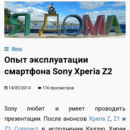
Menu
Опыт эксплуатации
смартфона Sony Xperia Z2
14/05/2014
👁 116 просмотров
Sony любит и умеет проводить
презентации. После анонсов
Xperia Z
,
Z1
и
Z1 Compact
в исполнении Кадзуо Хираи