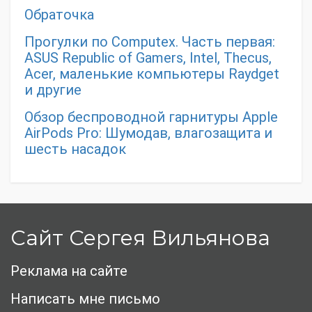
Обраточка
Прогулки по Computex. Часть первая:
ASUS Republic of Gamers, Intel, Thecus,
Acer, маленькие компьютеры Raydget
и другие
Обзор беспроводной гарнитуры Apple
AirPods Pro: Шумодав, влагозащита и
шесть насадок
Сайт Сергея Вильянова
Реклама на сайте
Написать мне письмо