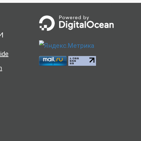
и
ide
m