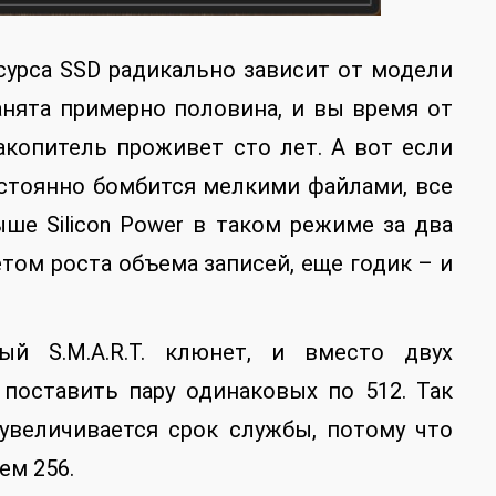
есурса SSD радикально зависит от модели
анята примерно половина, и вы время от
акопитель проживет сто лет. А вот если
постоянно бомбится мелкими файлами, все
ше Silicon Power в таком режиме за два
четом роста объема записей, еще годик – и
й S.M.A.R.T. клюнет, и вместо двух
 поставить пару одинаковых по 512. Так
увеличивается срок службы, потому что
ем 256.