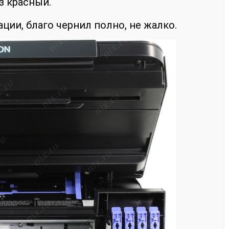
з красный.
ции, благо чернил полно, не жалко.