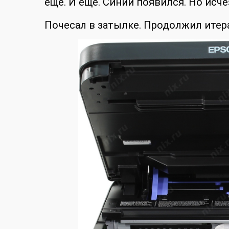
еще. И еще. Синий появился. Но исче
Почесал в затылке. Продолжил итера