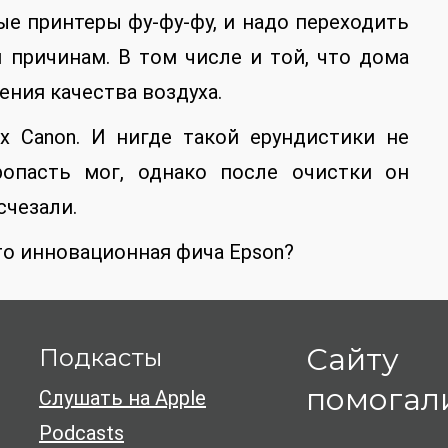
ые принтеры фу-фу-фу, и надо переходить
м причинам. В том числе и той, что дома
рения качества воздуха.
х Canon. И нигде такой ерундистики не
ропасть мог, однако после очистки он
счезали.
-то инновационная фича Epson?
Сайту
Подкасты
помогал
Слушать на Apple
Podcasts