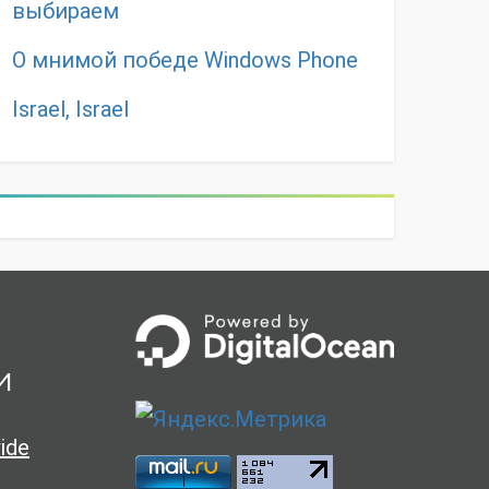
выбираем
О мнимой победе Windows Phone
Israel, Israel
и
ide