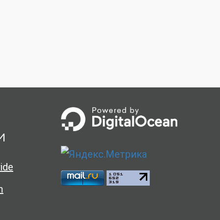
и
ide
m