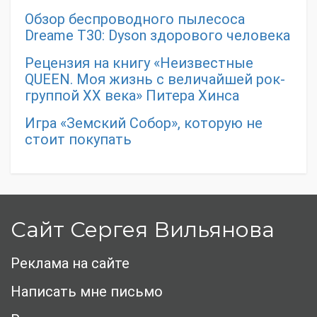
Обзор беспроводного пылесоса
Dreame T30: Dyson здорового человека
Рецензия на книгу «Неизвестные
QUEEN. Моя жизнь с величайшей рок-
группой XX века» Питера Хинса
Игра «Земский Собор», которую не
стоит покупать
Сайт Сергея Вильянова
Реклама на сайте
Написать мне письмо