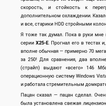
скорость, и стойкость к перег
дополнительном охлаждении. Казало
и все, старики HDD стройными коло
Я тоже так думал. Пока в руки мне
серии
X25-E
. Прогнал его в тестах 
вполне обычная — примерно 70 мегаб
за 250! Для сравнения, два впол
(страйп) выдают «всего» 146 Мб
операционную систему Windows Vista
и работала стремительным домкрат
Пацан сказал — пацан сделал. Очен
была установлена свежая
лицензио