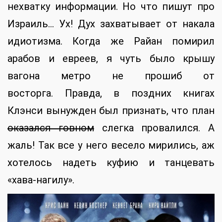
нехватку информации. Но что пишут про
Израиль… Ух! Дух захватывает от накала
идиотизма. Когда же Райан помирил
арабов и евреев, я чуть было крышу
вагона метро не прошиб от
восторга. Правда, в поздних книгах
Клэнси вынужден был признать, что план
оказался говном
слегка провалился. А
жаль! Так все у него весело мирились, аж
хотелось надеть куфию и танцевать
«хава-нагилу».