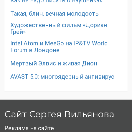
Как не надо писать о наушниках
Такая, блин, вечная молодость
Художественный фильм «Дориан
Грей»
Intel Atom и MeeGo на IP&TV World
Forum в Лондоне
Мертвый Элвис и живая Дион
AVAST 5.0: многоядерный антивирус
Сайт Сергея Вильянова
Реклама на сайте