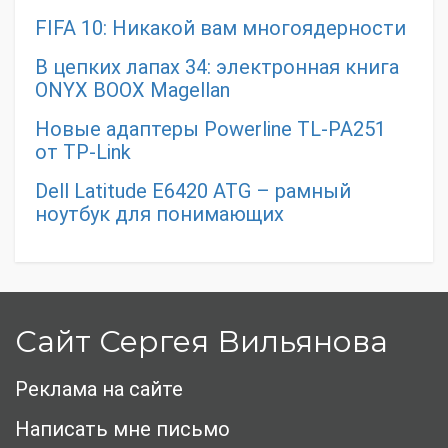
FIFA 10: Никакой вам многоядерности
В цепких лапах 34: электронная книга
ONYX BOOX Magellan
Новые адаптеры Powerline TL-PA251
от TP-Link
Dell Latitude E6420 ATG – рамный
ноутбук для понимающих
Сайт Сергея Вильянова
Реклама на сайте
Написать мне письмо