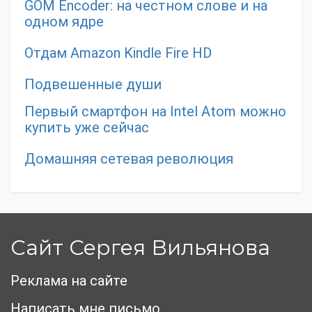
GOM Encoder: на честном слове и на
одном ядре
Отдам Amazon Kindle Fire HD
Подвешенные души
Первый смартфон на Intel Atom можно
купить уже сейчас
Домашняя сетевая революция
Сайт Сергея Вильянова
Реклама на сайте
Написать мне письмо