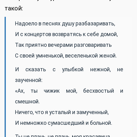
такой:
Надоело в песнях душу разбазаривать,
И с концертов возвратясь к себе домой,
Так приятно вечерами разговаривать
С своей умненькой, веселенькой женой.
И сказать с улыбкой нежной, не
заученной:
«Ах, ты чижик мой, бесхвостый и
смешной.
Ничего, что я усталый и замученный,
И немножко сумасшедший и больной.
Ты не плачь, не плачь, моя красавица,