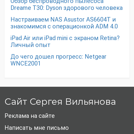
Обзор беспроводного пылесоса
Dreame T30: Dyson здорового человека
Настраиваем NAS Asustor AS6604T и
знакомимся с операционкой ADM 4.0
iPad Air или iPad mini с экраном Retina?
Личный опыт
До чего дошел прогресс: Netgear
WNCE2001
Сайт Сергея Вильянова
Реклама на сайте
Написать мне письмо