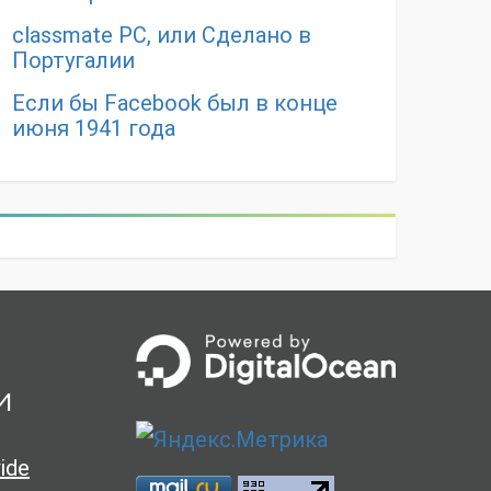
classmate PC, или Сделано в
Португалии
Если бы Facebook был в конце
июня 1941 года
и
ide