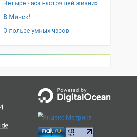
Четыре часа настоящей жизни»
В Минск!
О пользе умных часов
и
ide