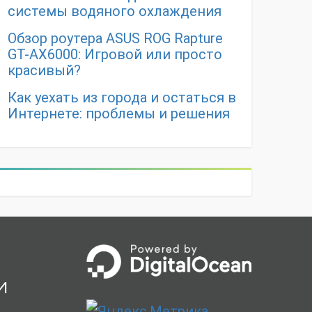
системы водяного охлаждения
Обзор роутера ASUS ROG Rapture
GT-AX6000: Игровой или просто
красивый?
Как уехать из города и остаться в
Интернете: проблемы и решения
и