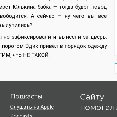
мрет Юлькина бабка — тогда будет повод
свободится. А сейчас — ну чего вы все
 вылупились?
атно зафиксировали и вынесли за дверь,
а порогом Эдик привел в порядок одежду
ЭТИМ, что НЕ ТАКОЙ.
Сайту
Подкасты
помогал
Слушать на Apple
Podcasts