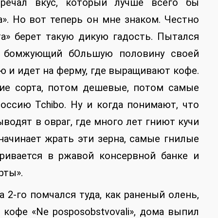
речал вкус, который лучше всего бы
а». Но вот теперь он мне знаком. Честно
та» берет такую дикую гадость. Пытался
и, бомжующий бОльшую половину своей
ю и идет на ферму, где выращивают кофе.
гие сорта, потом дешевые, потом самые
оссию Tchibo. Ну и когда понимают, что
ыводят в овраг, где много лет гниют кучи
начинает жрать эти зерна, самые гнилые
аривается в ржавой консервной банке и
рты».
а 2-го помчался туда, как раненый олень,
кофе «Ne posposobstvovali», дома выпил