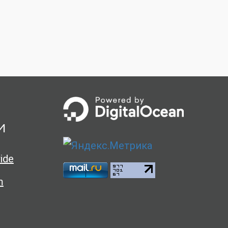
и
ide
m