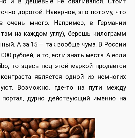
 но и в дешевые не сваливался. Стоит
очно дорогой. Наверное, это потому, что
ов очень много. Например, в Германии
 там на каждом углу), берешь килограмм
нный. А за 15 — так вообще чума. В России
00 рублей, и то, если знать места. А если
hibo, то здесь под этой маркой продается
 контраста является одной из немногих
нуют. Возможно, где-то на пути между
 портал, дурно действующий именно на