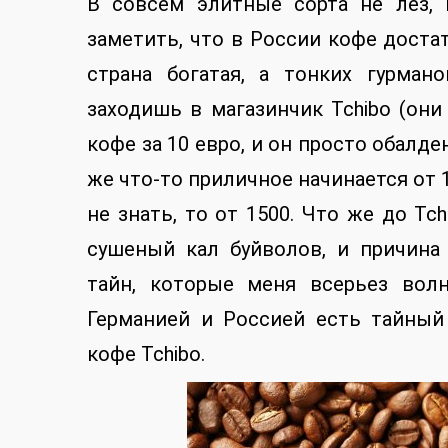
В совсем элитные сорта не лез,
заметить, что в России кофе достат
страна богатая, а тонких гурман
заходишь в магазинчик Tchibo (они
кофе за 10 евро, и он просто обалде
же что-то приличное начинается от 10
не знать, то от 1500. Что же до Tc
сушеный кал буйволов, и причина
тайн, которые меня всерьез вол
Германией и Россией есть тайный
кофе Tchibo.