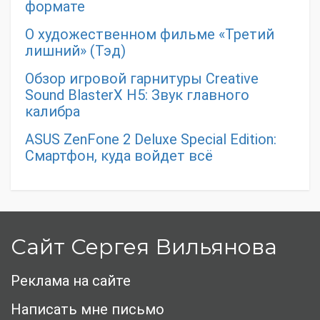
формате
О художественном фильме «Третий
лишний» (Тэд)
Обзор игровой гарнитуры Creative
Sound BlasterX H5: Звук главного
калибра
ASUS ZenFone 2 Deluxe Special Edition:
Смартфон, куда войдет всё
Сайт Сергея Вильянова
Реклама на сайте
Написать мне письмо