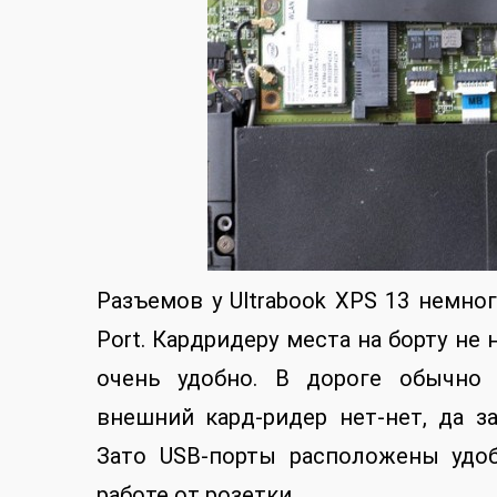
Разъемов у Ultrabook XPS 13 немного:
Port. Кардридеру места на борту не 
очень удобно. В дороге обычно 
внешний кард-ридер нет-нет, да з
Зато USB-порты расположены удо
работе от розетки.