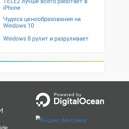
TELE2 лучше всего работает в
iPhone
Чудеса ценообразования на
Windows 10
Windows 8 рулит и разруливает
и
ide