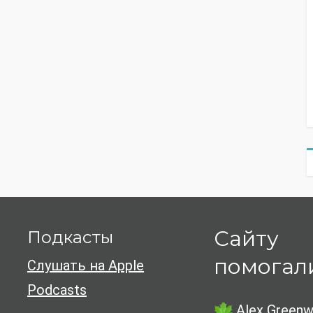
Сайту
Подкасты
помогал
Слушать на Apple
Podcasts
Alex Greenw