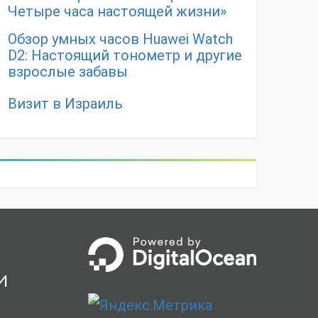
Четыре часа настоящей жизни»
Обзор умных часов Huawei Watch
D2: Настоящий тонометр и другие
взрослые забавы
Визит в Израиль
и