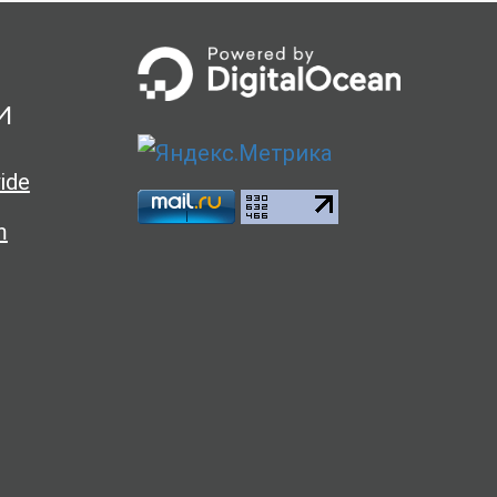
и
ide
m