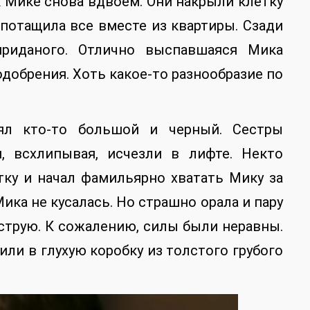
к Мике снова вдвоем. Они накрыли клетку
 потащила все вместе из квартиры. Сзади
риданого. Отлично выспавшаяся Мика
добрения. Хоть какое-то разнообразие по
ял кто-то большой и черный. Сестры
, всхлипывая, исчезли в лифте. Некто
ку и начал фамильярно хватать Мику за
ика не кусалась. Но страшно орала и пару
 струю. К сожалению, силы были неравны.
ли в глухую коробку из толстого грубого