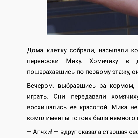
Дома клетку собрали, насыпали ко
переноски Мику. Хомячиху в д
пошарахавшись по первому этажу, он
Вечером, выбравшись за кормом,
играть. Они передавали хомячи
восхищались ее красотой. Мика не
комплименты готова была немного 
— Апчхи! — вдруг сказала старшая сес