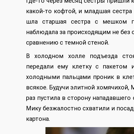
Где-то через месяц сестры пришли 
какой-то кофтой, и младшая сестра
шла старшая сестра с мешком п
наблюдала за происходящим не без о
сравнению с темной стеной.
В холодном холле подъезда сто
передали ему клетку с пакетом и
холодными пальцами проник в клет
всякое. Будучи элитной хомячихой, М
раз пустила в сторону нападавшего
Мику безжалостно схватили и посади
картона.