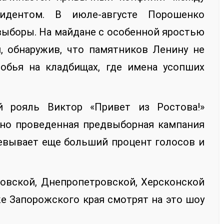
дентом. В июле-августе Порошенко
 выборы. На майдане с особенной яростью
, обнаружив, что памятников Ленину не
робья на кладбищах, где имена усопших
 рояль Виктор «Привет из Ростова!»
тно проведенная предвыборная кампания
оевывает еще больший процент голосов и
ковской, Днепропетровской, Херсконской
же Запорожского края смотрят на это шоу