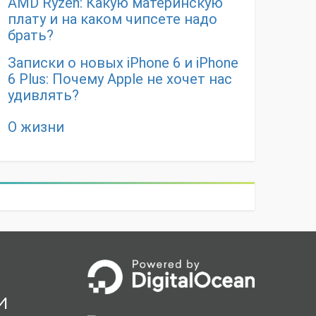
AMD Ryzen: Какую материнскую
плату и на каком чипсете надо
брать?
Записки о новых iPhone 6 и iPhone
6 Plus: Почему Apple не хочет нас
удивлять?
О жизни
и