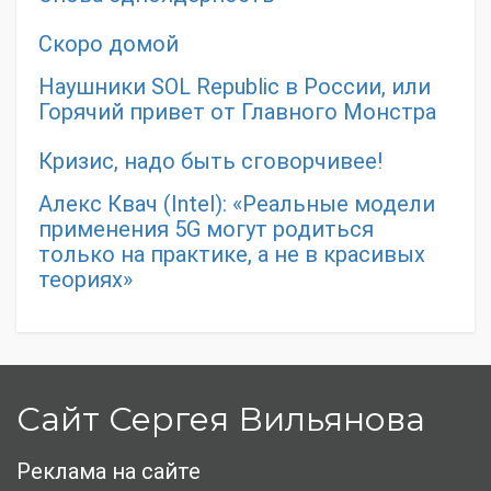
Скоро домой
Наушники SOL Republic в России, или
Горячий привет от Главного Монстра
Кризис, надо быть сговорчивее!
Алекс Квач (Intel): «Реальные модели
применения 5G могут родиться
только на практике, а не в красивых
теориях»
Сайт Сергея Вильянова
Реклама на сайте