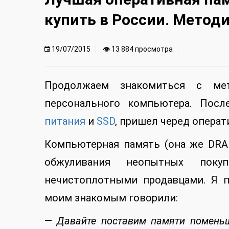
купить в России. Метод
19/07/2015
👁 13 884 просмотра
Продолжаем знакомиться с ме
персонального компьютера. Пос
питания
и
SSD
, пришел черед операт
Компьютерная память (она же DR
обжуливания неопытных поку
нечистоплотными продавцами. Я 
моим знакомым говорили:
—
Давайте поставим памяти поменьш