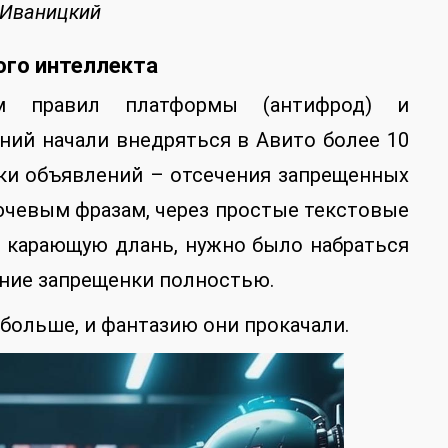
 Иваницкий
ого интеллекта
м правил платформы (антифрод) и
ний начали внедряться в Авито более 10
рки объявлений – отсечения запрещенных
лючевым фразам, через простые текстовые
д карающую длань, нужно было набраться
ание запрещенки полностью.
больше, и фантазию они прокачали.